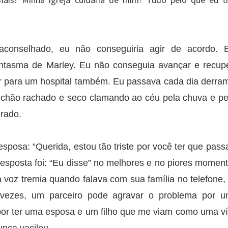
mais? Minha igreja cuidaria de mim? Tudo pelo que eu t
conselhado, eu não conseguiria agir de acordo. 
antasma de Marley. Eu não conseguia avançar e recup
 ir para um hospital também. Eu passava cada dia derr
chão rachado e seco clamando ao céu pela chuva e pel
erado.
posa: “Querida, estou tão triste por você ter que passa
esposta foi: “Eu disse” no melhores e no piores moment
 voz tremia quando falava com sua família no telefone,
 vezes, um parceiro pode agravar o problema por 
por ter uma esposa e um filho que me viam como uma ví