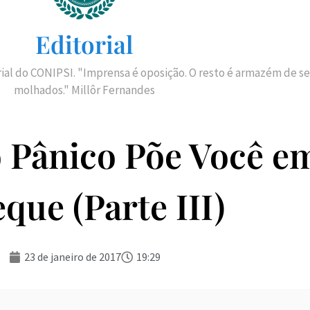
Editorial
rial do CONIPSI. "Imprensa é oposição. O resto é armazém de se
molhados." Millôr Fernandes
 Pânico Põe Você e
que (Parte III)
23 de janeiro de 2017
19:29