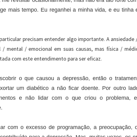
a me revisitar ocasionalmente, mas não era tão forte co
nge mais tempo. Eu reganhei a minha vida, e eu tinha 
particular precisam entender algo importante. A ansiedade 
al / mental / emocional em suas causas, mas física / méd
tada com este entendimento para ser eficaz.
scobrir o que causou a depressão, então o tratamen
ortar um diabético a não ficar doente. Por outro lad
amentos e não lidar com o que criou o problema, 
.
idar com o excesso de programação, a preocupação,