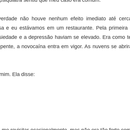
psiquiatra sentiu que meu caso era comum.
erdade não houve nenhum efeito imediato até cerc
sa e eu estávamos em um restaurante. Pela primeira
ansiedade e a depressão haviam se elevado. Era como t
epente, a novocaína entra em vigor. As nuvens se abri
 mim. Ela disse: