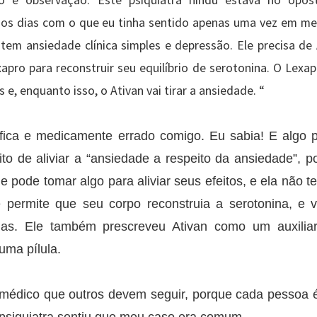
 e observação. Este psiquiatra hindu estava no opo
 os dias com o que eu tinha sentido apenas uma vez em me
tem ansiedade clínica simples e depressão. Ele precisa de 
xapro para reconstruir seu equilíbrio de serotonina. O Lexap
e, enquanto isso, o Ativan vai tirar a ansiedade. “
ntifica e medicamente errado comigo. Eu sabia! E algo 
eito de aliviar a “ansiedade a respeito da ansiedade”, 
pode tomar algo para aliviar seus efeitos, e ela não t
 permite que seu corpo reconstruia a serotonina, e 
nas. Ele também prescreveu Ativan como um auxilia
uma pílula.
médico que outros devem seguir, porque cada pessoa é 