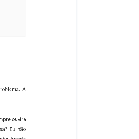
problema. A
empre ouvira
osa? Eu não