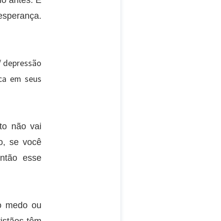
mo antes. E
esperança.
/ depressão
ica em seus
to não vai
o, se você
então esse
 o medo ou