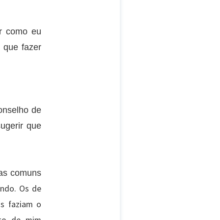
r como eu
 que fazer
onselho de
ugerir que
oas comuns
ando. Os de
s faziam o