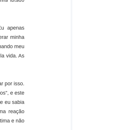
inha lutado
Eu apenas
erar minha
amando meu
a vida. As
r por isso.
os”, e este
 e eu sabia
uma reação
tima e não