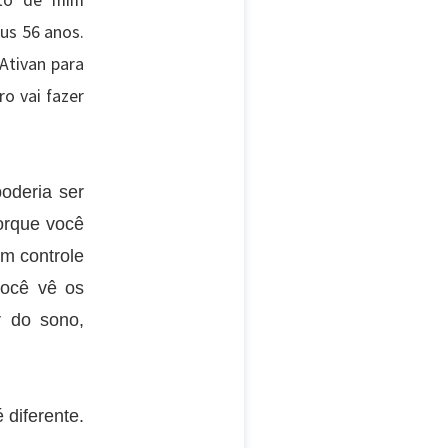
sto de mim
us 56 anos.
Ativan para
ro vai fazer
poderia ser
porque você
em controle
você vê os
r do sono,
diferente.