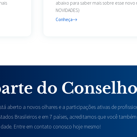
mais
abaixo para saber mais sobre esse novo 
NOVIDADES)
Conheça
parte do Conselho
tá aberto a novos olhares e a participações ativas de profissi
stados Brasileiros e em 7 países, acreditamos que você també
idade. Entre em contato conosco hoje mesmo!