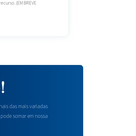
recurso. (EM BREVE
!
onais das mais variadas
m pode somar em nossa