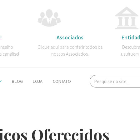
!
Associados
Entidad
onselho
Clique aqui para conferir todos os
Descubra
sicanálise!
nossos Associados.
usufruem 
BLOG
LOJA
CONTATO
iços Oferecidos