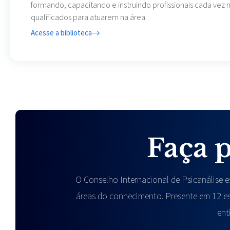
formando, capacitando e instruindo profissionais cada vez 
qualificados para atuarem na área.
Acesse a biblioteca
Faça 
O Conselho Internacional de Psicanálise es
áreas do conhecimento. Presente em 12 e
ent