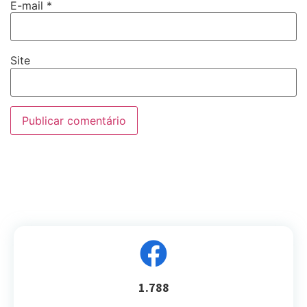
E-mail
*
Site
1.788