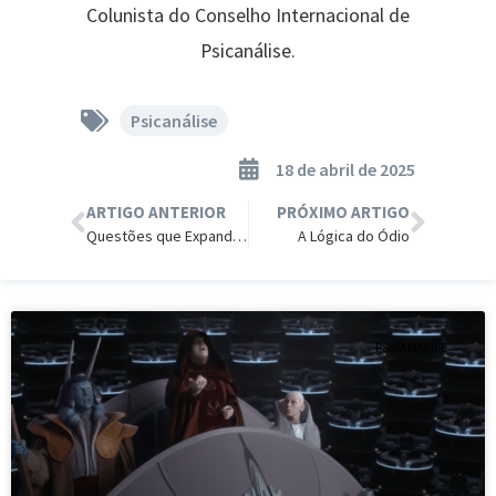
Colunista do Conselho Internacional de
Psicanálise.
Psicanálise
18 de abril de 2025
ARTIGO ANTERIOR
PRÓXIMO ARTIGO
Questões que Expandem a Mente
A Lógica do Ódio
PSICANÁLISE