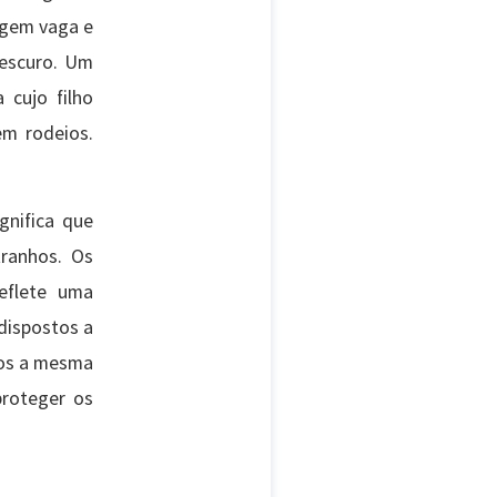
agem vaga e
 escuro. Um
 cujo filho
em rodeios.
.
gnifica que
ranhos. Os
reflete uma
dispostos a
mos a mesma
proteger os