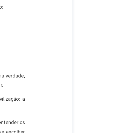
o:
na verdade,
r.
ilização: a
entender os
se encolher