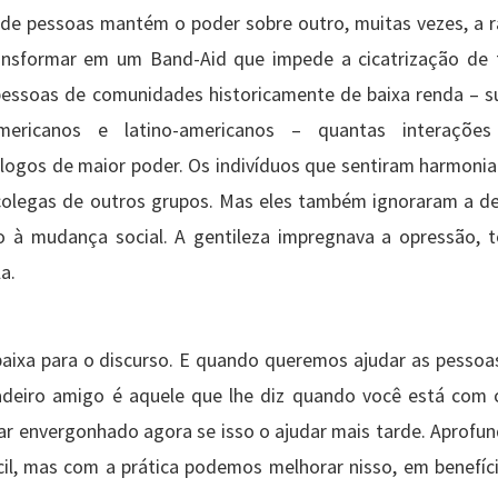
e pessoas mantém o poder sobre outro, muitas vezes, a ra
ransformar em um Band-Aid que impede a cicatrização de 
pessoas de comunidades historicamente de baixa renda – su
americanos e latino-americanos – quantas interações
gos de maior poder. Os indivíduos que sentiram harmonia i
colegas de outros grupos. Mas eles também ignoraram a d
 à mudança social. A gentileza impregnava a opressão, 
a.
baixa para o discurso. E quando queremos ajudar as pesso
adeiro amigo é aquele que lhe diz quando você está com
car envergonhado agora se isso o ajudar mais tarde. Aprofu
cil, mas com a prática podemos melhorar nisso, em benefíc