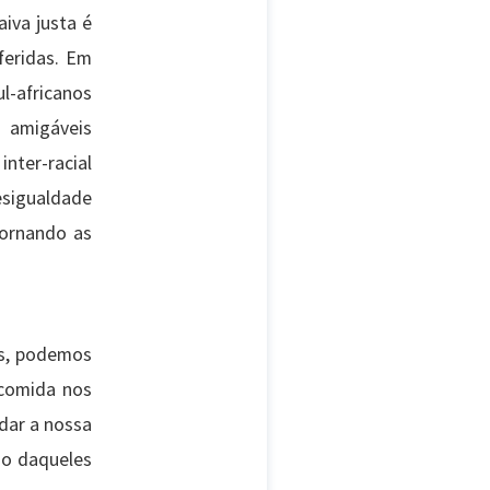
iva justa é
feridas. Em
l-africanos
 amigáveis
nter-racial
esigualdade
tornando as
as, podemos
 comida nos
ndar a nossa
io daqueles