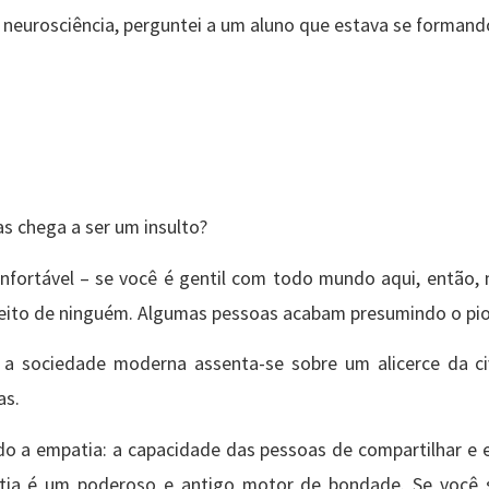
neurosciência, perguntei a um aluno que estava se formand
s chega a ser um insulto?
onfortável – se você é gentil com todo mundo aqui, então, 
eito de ninguém. Algumas pessoas acabam presumindo o pio
 a sociedade moderna assenta-se sobre um alicerce da civ
as.
o a empatia: a capacidade das pessoas de compartilhar e 
tia é um poderoso e antigo motor de bondade. Se você 