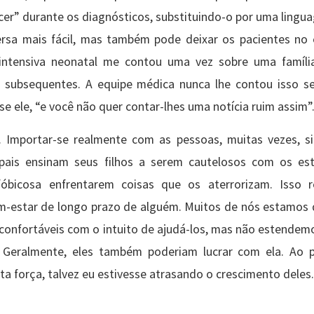
cer” durante os diagnósticos, substituindo-o por uma lingu
versa mais fácil, mas também pode deixar os pacientes no
ntensiva neonatal me contou uma vez sobre uma família
 subsequentes. A equipe médica nunca lhe contou isso s
se ele, “e você não quer contar-lhes uma notícia ruim assim”
Importar-se realmente com as pessoas, muitas vezes, si
ais ensinam seus filhos a serem cautelosos com os est
fóbicosa enfrentarem coisas que os aterrorizam. Isso 
-estar de longo prazo de alguém. Muitos de nós estamos 
esconfortáveis com o intuito de ajudá-los, mas não estende
. Geralmente, eles também poderiam lucrar com ela. Ao 
 força, talvez eu estivesse atrasando o crescimento deles.