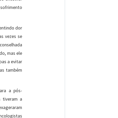
 sofrimento
entindo dor
as vezes se
conselhada
ido, mas ele
as a evitar
 Mas também
para a pós-
s tiveram a
s exageraram
ncologistas