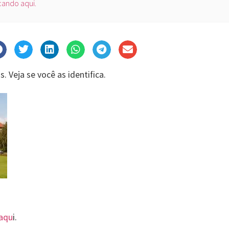
icando aqui.
. Veja se você as identifica.
 aqu
i.