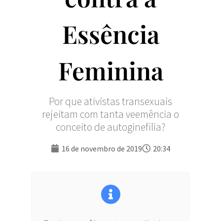
Essência
Feminina
Por que ativistas transexuais
rejeitam com tanta veemência o
conceito de autoginefilia?
16 de novembro de 2019
20:34