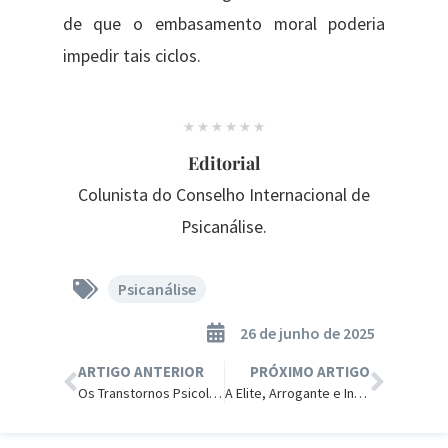
de que o embasamento moral poderia
impedir tais ciclos.
Editorial
Colunista do Conselho Internacional de
Psicanálise.
Psicanálise
26 de junho de 2025
ARTIGO ANTERIOR
PRÓXIMO ARTIGO
Os Transtornos Psicológicos das Mães de Crianças Transexuais
A Elite, Arrogante e Influente, Acredita que sua Missão é nos Transformar.