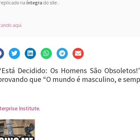
 replicado na
íntegra
do site:
.
icando aqui.
“Está Decidido: Os Homens São Obsoletos!”
 provando que “O mundo é masculino, e sempr
erprise Institute
.