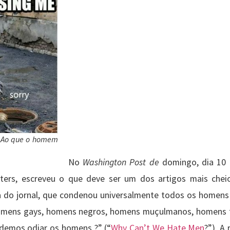
. Ao que o homem
No
Washington Post de
domingo, dia 10 
alters, escreveu o que deve ser um dos artigos mais chei
ia do jornal, que condenou universalmente todos os homens
omens gays, homens negros, homens muçulmanos, homens tr
podemos odiar os homens ?” (“
Why Can’t We Hate Men
?”), A