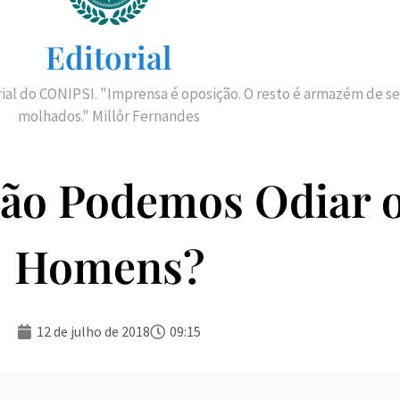
Editorial
rial do CONIPSI. "Imprensa é oposição. O resto é armazém de se
molhados." Millôr Fernandes
ão Podemos Odiar 
Homens?
12 de julho de 2018
09:15