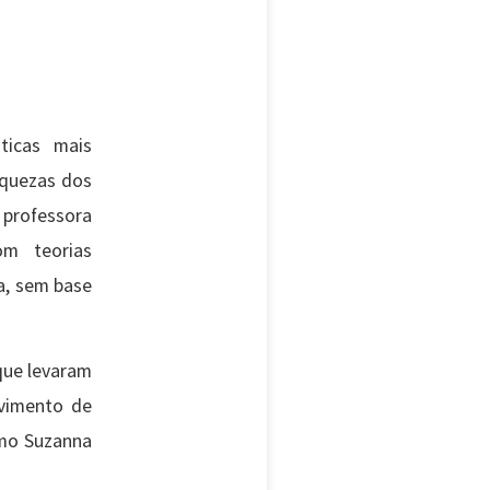
ticas mais
aquezas dos
 professora
om teorias
a, sem base
 que levaram
ovimento de
omo Suzanna