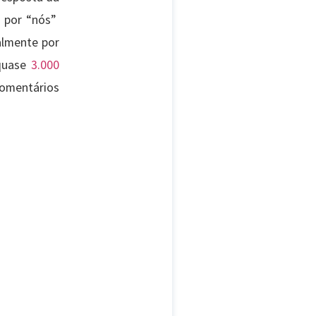
s por “nós”
almente por
 quase
3.000
comentários