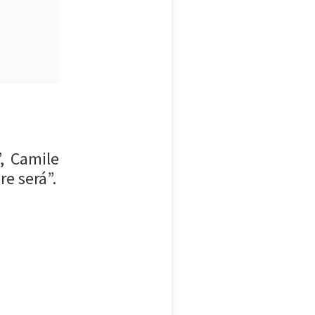
, Camile
e será”.