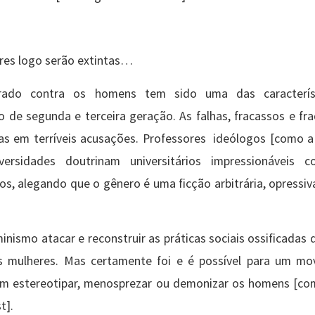
res logo serão extintas…
ado contra os homens tem sido uma das caracterís
o de segunda e terceira geração. As falhas, fracassos e fr
s em terríveis acusações. Professores ideólogos [como a
versidades doutrinam universitários impressionáveis c
s, alegando que o gênero é uma ficção arbitrária, opressiv
inismo atacar e reconstruir as práticas sociais ossificadas
s mulheres. Mas certamente foi e é possível para um m
sem estereotipar, menosprezar ou demonizar os homens [c
t].