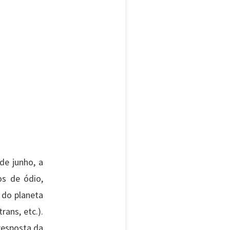
de junho, a
os de ódio,
 do planeta
ans, etc.).
 resposta da