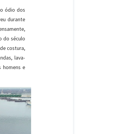
do ódio dos
veu durante
ensamente,
o do século
de costura,
ndas, lava-
os homens e