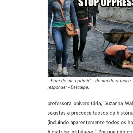
– Pare de me oprimir! – demanda a moça
responde: – Desculpe.
professora universitária, Suzanna W
sexistas e preconceituosos da histór
(incluindo aparentemente todos os h
A diatribe intitula-se ” Por que não 