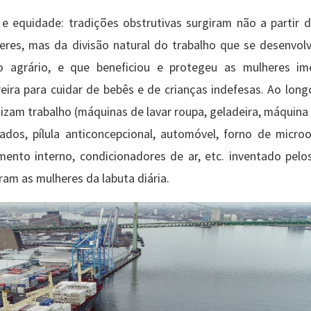
a e equidade: tradições obstrutivas surgiram não a partir 
res, mas da divisão natural do trabalho que se desenvol
o agrário, e que beneficiou e protegeu as mulheres im
ira para cuidar de bebês e de crianças indefesas. Ao long
zam trabalho (máquinas de lavar roupa, geladeira, máquina 
lados, pílula anticoncepcional, automóvel, forno de microo
mento interno, condicionadores de ar, etc. inventado pel
ram as mulheres da labuta diária.