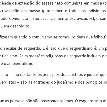
ência da extensão do assassinato comunista em massa (c
cravização em massa (praticamente todos os indivíduos
rtido Comunista – são essencialmente escravizados), o co
iu em descrédito.
s fizeram quando o comunismo se tornou “o deus que falhou”
gião secular de esquerda. E é isso que o esquerdismo é: um
ristianismo. As expressões religiosas de esquerda incluem o
 e o ambientalismo.
ismo – não obstante os princípios dos cristãos e judeus qu
erdistas – são as antíteses do judaísmo e dos princípios o
que as pessoas não são basicamente boas. O esquerdismo af