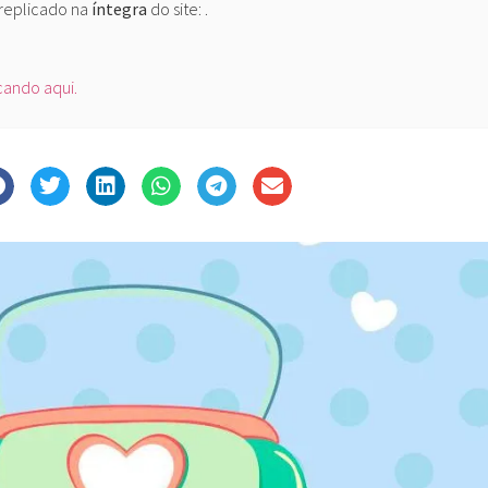
 replicado na
íntegra
do site:
.
icando aqui.