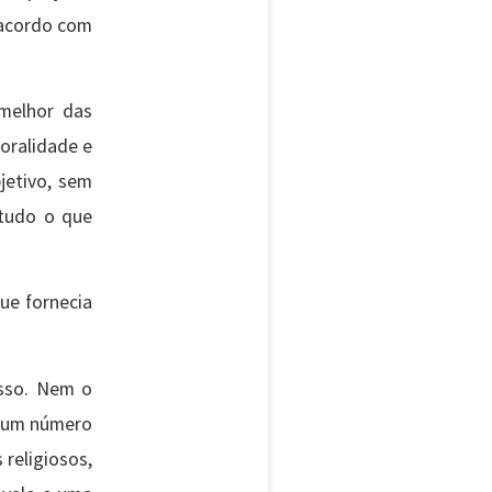
e acordo com
 melhor das
oralidade e
jetivo, sem
 tudo o que
ue fornecia
isso. Nem o
e um número
 religiosos,