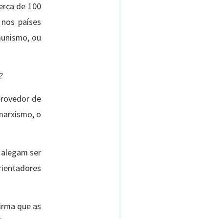
erca de 100
 nos países
munismo, ou
?
 provedor de
 marxismo, o
e alegam ser
rientadores
irma que as