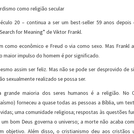
erdismo como religião secular
éculo 20 – continua a ser um best-seller 59 anos depois 
 Search for Meaning” de Viktor Frankl.
m como econômico e Freud o via como sexo. Mas Frankl a
o maior impulso do homem é por significado.
smo assim ser feliz. Mas não se pode ser desprovido de si
uão sexualmente realizado se possa ser.
a grande maioria dos seres humanos é a religião. No O
daísmo) forneceu a quase todas as pessoas a Bíblia, um tex
s vidas; uma comunidade religiosa; respostas às questões f
do: um bom Deus governa o universo; a morte não acaba com
objetivo. Além disso, o cristianismo deu aos cristãos 