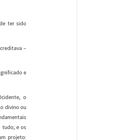
de ter sido
creditava –
gnificado e
cidente, o
to divino ou
undamentais
 tudo; e os
um projeto: