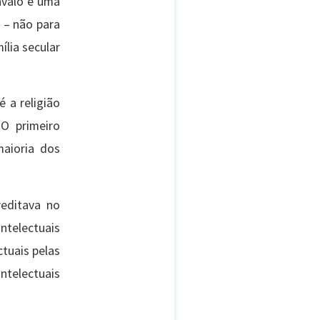
avalo e uma
 – não para
ília secular
é a religião
 O primeiro
maioria dos
reditava no
telectuais
tuais pelas
ntelectuais