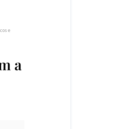
cos e
om a