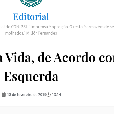
Editorial
rial do CONIPSI. "Imprensa é oposição. O resto é armazém de se
molhados." Millôr Fernandes
a Vida, de Acordo c
Esquerda
18 de fevereiro de 2019
13:14