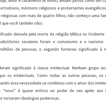
hoje, amor e casamento (e filhos) andam juntos como um c
s ortodoxos, mórmons religiosos e protestantes evangélicos
 religiosas com mais de quatro filhos; não conheço uma fam
el que você também não).
ficado deixada pela morte da religião bíblica no Ocidente 
 substitutos seculares foram o comunismo e o nazismo.
 milhões de pessoas; o segundo forneceu significado à 
deram significado à classe intelectual. Nenhum grupo ac
 os intelectuais. Como todas as outras pessoas, os in
quando essa necessidade se combinou com o amor dos intelec
 – “novo” é quase erótico no poder de seu apelo aos i
se tornaram ideologias poderosas.