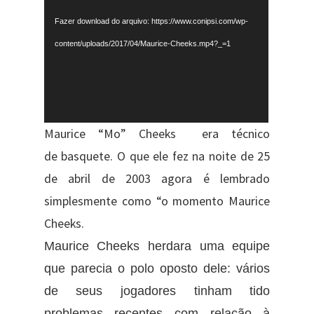
vídeo
Fazer download do arquivo: https://www.conipsi.com/wp-
content/uploads/2017/04/Maurice-Cheeks.mp4?_=1
Maurice “Mo” Cheeks era técnico
de basquete. O que ele fez na noite de 25
de abril de 2003 agora é lembrado
simplesmente como “o momento Maurice
Cheeks.
Maurice Cheeks herdara uma equipe
que parecia o polo oposto dele: vários
de seus jogadores tinham tido
problemas recentes com relação à