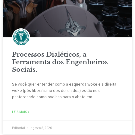
Processos Dialéticos, a
Ferramenta dos Engenheiros
Sociais.
Se você quer entender como a esquerda woke e a direita
woke (pós-liberalismo dos dois lados) estão nos
pastoreando como ovelhas para o abate em
LEIA MAIS »
Editorial
agosto 8, 2026