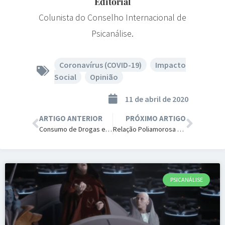
Editorial
Colunista do Conselho Internacional de
Psicanálise.
Coronavírus (COVID-19)
,
Impacto
Social
,
Opinião
11 de abril de 2020
ARTIGO ANTERIOR
PRÓXIMO ARTIGO
Consumo de Drogas e Suicídio em Tempos de Coronavírus.
Relação Poliamorosa de 5 Pessoas Tem Abuso Infantil.
PSICANÁLISE