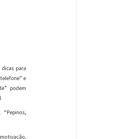
 dicas para
 telefone” e
ade” podem
.
. “Pepinos,
 motivação,