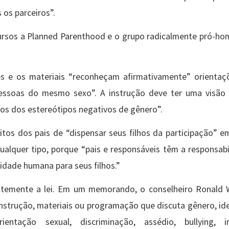
os parceiros”.
cursos a Planned Parenthood e o grupo radicalmente pró-ho
s e os materiais “reconheçam afirmativamente” orientaç
pessoas do mesmo sexo”. A instrução deve ter uma visão 
os dos estereótipos negativos de gênero”.
itos dos pais de “dispensar seus filhos da participação” e
lquer tipo, porque “pais e responsáveis ​​têm a responsabi
lidade humana para seus filhos.”
rentemente a lei. Em um memorando, o conselheiro Ronald 
a instrução, materiais ou programação que discuta gênero, i
ntação sexual, discriminação, assédio, bullying, in