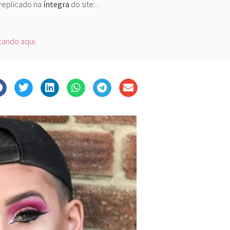
 replicado na
íntegra
do site:
.
icando aqui.