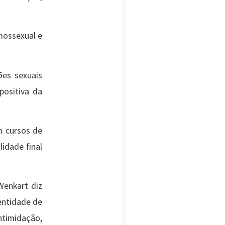
mossexual e
ões sexuais
positiva da
m cursos de
lidade final
Wenkart diz
dentidade de
timidação,