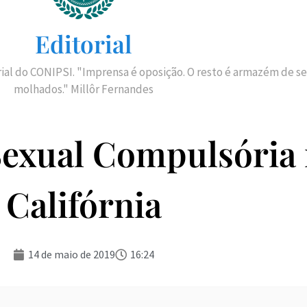
Editorial
rial do CONIPSI. "Imprensa é oposição. O resto é armazém de se
molhados." Millôr Fernandes
exual Compulsória
Califórnia
14 de maio de 2019
16:24