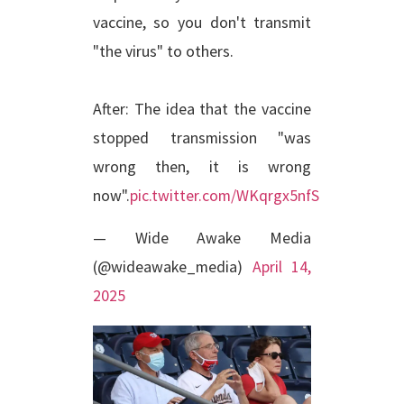
vaccine, so you don't transmit
"the virus" to others.
After: The idea that the vaccine
stopped transmission "was
wrong then, it is wrong
now".
pic.twitter.com/WKqrgx5nfS
— Wide Awake Media
(@wideawake_media)
April 14,
2025