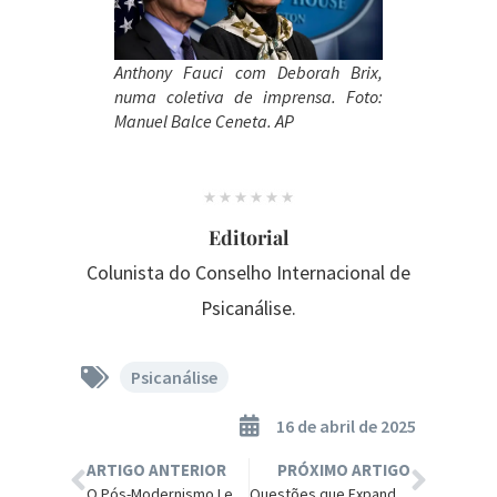
Anthony Fauci com Deborah Brix,
numa coletiva de imprensa. Foto:
Manuel Balce Ceneta. AP
Editorial
Colunista do Conselho Internacional de
Psicanálise.
Psicanálise
16 de abril de 2025
ARTIGO ANTERIOR
PRÓXIMO ARTIGO
O Pós-Modernismo Legou os Piores Narcisistas da Humanidade.
Questões que Expandem a Mente