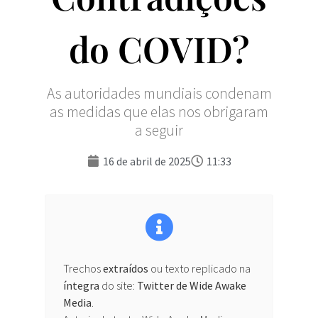
do COVID?
As autoridades mundiais condenam
as medidas que elas nos obrigaram
a seguir
16 de abril de 2025
11:33
Trechos
extraídos
ou texto replicado na
íntegra
do site:
Twitter de Wide Awake
Media
.