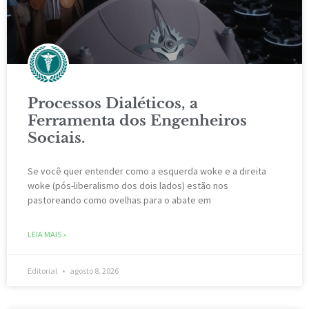
Processos Dialéticos, a
Ferramenta dos Engenheiros
Sociais.
Se você quer entender como a esquerda woke e a direita
woke (pós-liberalismo dos dois lados) estão nos
pastoreando como ovelhas para o abate em
LEIA MAIS »
Editorial
agosto 8, 2026