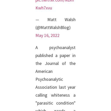
pic.twitter.com/NDm
Kwh7xvu
— Matt Walsh
(@MattWalshBlog)
May 16, 2022
A psychoanalyst
published a paper in
the Journal of the
American
Psychoanalytic
Association last year
calling whiteness a
"parasitic condition"