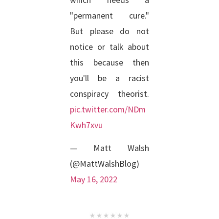
which needs a
"permanent cure."
But please do not
notice or talk about
this because then
you'll be a racist
conspiracy theorist.
pic.twitter.com/NDm
Kwh7xvu
— Matt Walsh
(@MattWalshBlog)
May 16, 2022