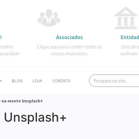
!
Associados
Entidad
onselho
Clique aqui para conferir todos os
Descubra
sicanálise!
nossos Associados.
usufruem 
BLOG
LOJA
CONTATO
o na mente Unsplash+
e Unsplash+