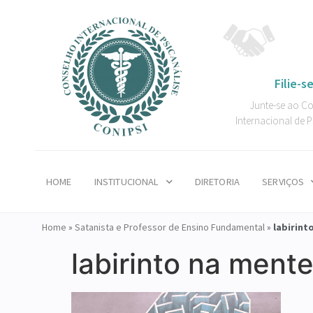
Filie-se
Junte-se ao C
Internacional de P
HOME
INSTITUCIONAL
DIRETORIA
SERVIÇOS
Home
»
Satanista e Professor de Ensino Fundamental
»
labirint
labirinto na ment