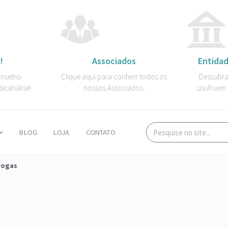
!
Associados
Entidad
onselho
Clique aqui para conferir todos os
Descubra
sicanálise!
nossos Associados.
usufruem 
BLOG
LOJA
CONTATO
rogas