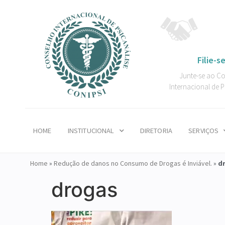
Filie-se
Junte-se ao C
Internacional de P
HOME
INSTITUCIONAL
DIRETORIA
SERVIÇOS
Home
»
Redução de danos no Consumo de Drogas é Inviável.
»
d
drogas