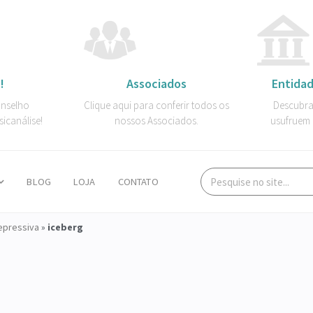
!
Associados
Entidad
onselho
Clique aqui para conferir todos os
Descubra
sicanálise!
nossos Associados.
usufruem 
BLOG
LOJA
CONTATO
epressiva
»
iceberg