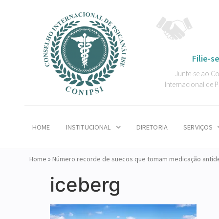
Filie-se
Junte-se ao C
Internacional de P
HOME
INSTITUCIONAL
DIRETORIA
SERVIÇOS
Home
»
Número recorde de suecos que tomam medicação antid
iceberg