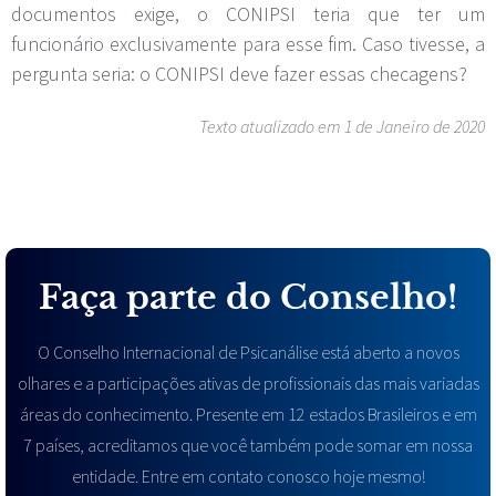
documentos exige, o CONIPSI teria que ter um
funcionário exclusivamente para esse fim. Caso tivesse, a
pergunta seria: o CONIPSI deve fazer essas checagens?
Texto atualizado em 1 de Janeiro de 2020
Faça parte do Conselho!
O Conselho Internacional de Psicanálise está aberto a novos
olhares e a participações ativas de profissionais das mais variadas
áreas do conhecimento. Presente em 12 estados Brasileiros e em
7 países, acreditamos que você também pode somar em nossa
entidade. Entre em contato conosco hoje mesmo!