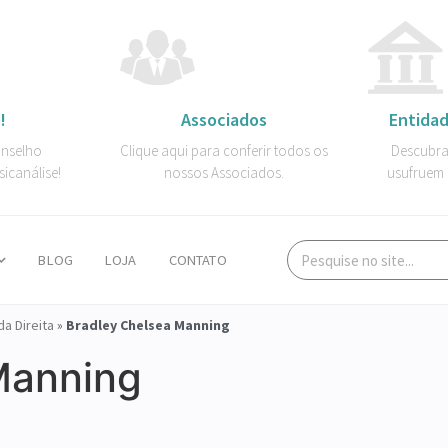
!
Associados
Entidad
onselho
Clique aqui para conferir todos os
Descubra
sicanálise!
nossos Associados.
usufruem 
BLOG
LOJA
CONTATO
a Direita
»
Bradley Chelsea Manning
Manning