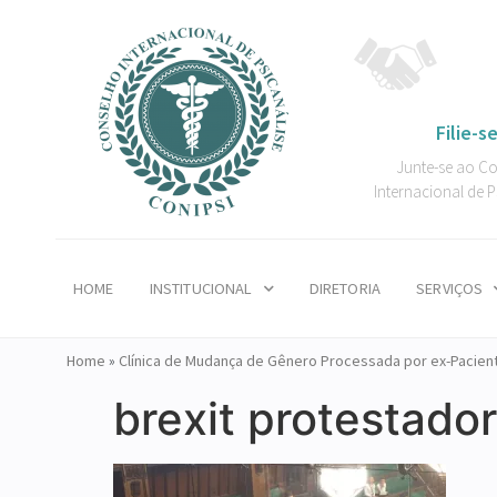
Filie-se
Junte-se ao C
Internacional de P
HOME
INSTITUCIONAL
DIRETORIA
SERVIÇOS
Home
»
Clínica de Mudança de Gênero Processada por ex-Pacien
brexit protestado