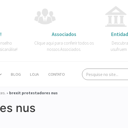
!
Associados
Entidad
onselho
Clique aqui para conferir todos os
Descubra
sicanálise!
nossos Associados.
usufruem 
BLOG
LOJA
CONTATO
tes.
»
brexit protestadores nus
res nus