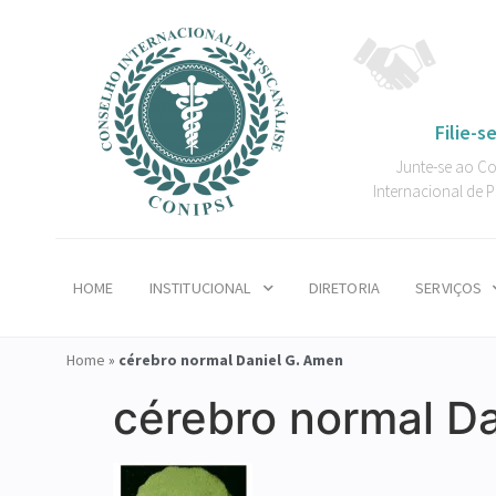
Filie-se
Junte-se ao C
Internacional de P
HOME
INSTITUCIONAL
DIRETORIA
SERVIÇOS
Home
»
cérebro normal Daniel G. Amen
cérebro normal D