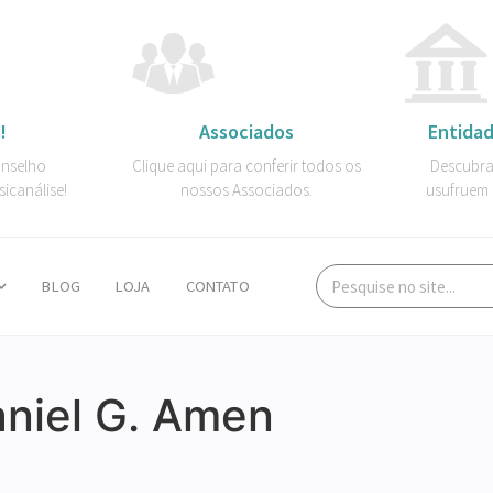
!
Associados
Entidad
onselho
Clique aqui para conferir todos os
Descubra
sicanálise!
nossos Associados.
usufruem 
BLOG
LOJA
CONTATO
aniel G. Amen