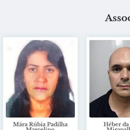
Asso
Mára Rúbia Padilha
Héber da 
Marcelino
Mirapal