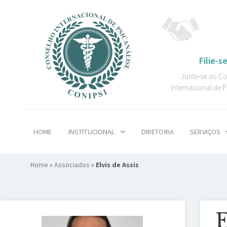
Filie-se
Junte-se ao C
Internacional de P
HOME
INSTITUCIONAL
DIRETORIA
SERVIÇOS
Home
»
Associados
»
Elvis de Assis
E