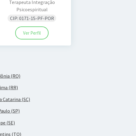
Terapeuta Integração
Psicoespiritual
CIP: 0171-15-PF-POR
Ver Perfil
ônia (RO)
ima (RR)
a Catarina (SC)
Paulo (SP)
ipe (SE)
ntins (TO)