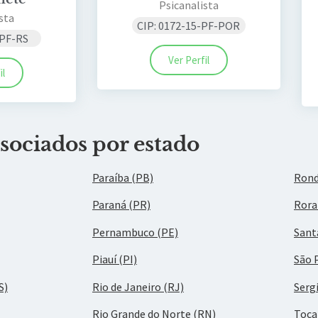
Psicanalista
sta
CIP: 0172-15-PF-POR
-PF-RS
Ver Perfil
il
sociados por estado
Paraíba (PB)
Rond
Paraná (PR)
Rora
Pernambuco (PE)
Sant
Piauí (PI)
São 
S)
Rio de Janeiro (RJ)
Serg
Rio Grande do Norte (RN)
Toca