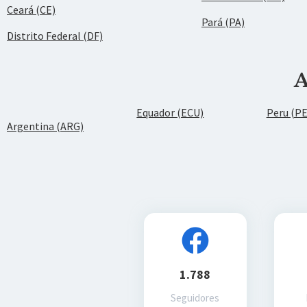
Ceará (CE)
Pará (PA)
Distrito Federal (DF)
A
Equador (ECU)
Peru (P
Argentina (ARG)
1.788
Seguidores