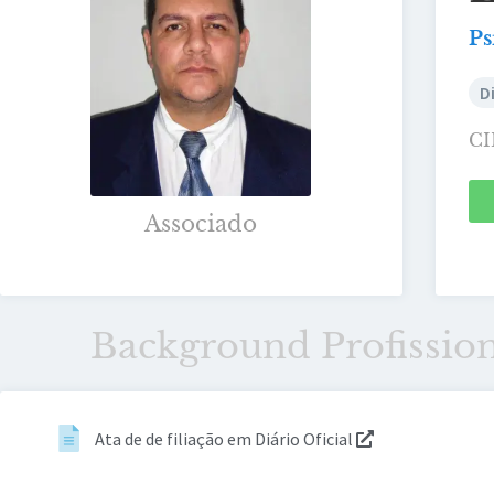
Ps
D
CI
Associado
Background Profissio
Ata de de filiação em Diário Oficial