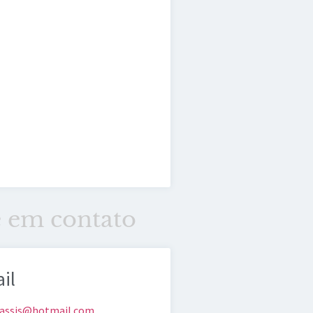
e em contato
il
eassis@hotmail.com