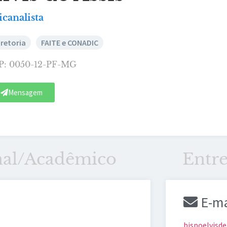
icanalista
iretoria
FAITE e CONADIC
P: 0050-12-PF-MG
Mensagem
nal/Acadêmico
Entr
E-ma
bispoelvisd