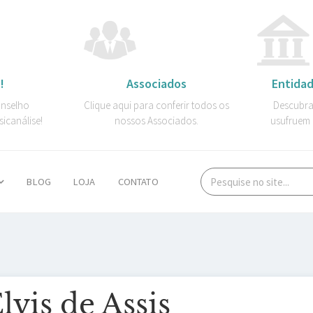
!
Associados
Entidad
onselho
Clique aqui para conferir todos os
Descubra
sicanálise!
nossos Associados.
usufruem 
BLOG
LOJA
CONTATO
lvis de Assis