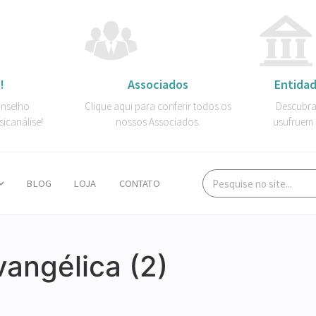
!
Associados
Entidad
onselho
Clique aqui para conferir todos os
Descubra
sicanálise!
nossos Associados.
usufruem 
BLOG
LOJA
CONTATO
vangélica (2)