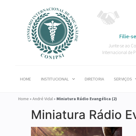
Filie-se
Junte-se ao C
Internacional de P
HOME
INSTITUCIONAL
DIRETORIA
SERVIÇOS
Home
»
André Vidal
»
Miniatura Rádio Evangélica (2)
Miniatura Rádio E