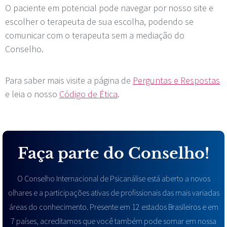
O paciente em potencial pode navegar por nosso site e
escolher o terapeuta de sua escolha, podendo se
comunicar com o terapeuta sem a mediação do
Conselho.
Para saber mais visite a página de
Perguntas e Respostas
e leia o nosso
Código de Ética
.
Faça parte do Conselho!
O Conselho Internacional de Psicanálise está aberto a novos
olhares e a participações ativas de profissionais das mais variadas
áreas do conhecimento. Presente em 12 estados Brasileiros e em
7 países, acreditamos que você também pode somar em nossa